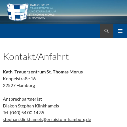
Zum
Inhalt
springen
Suchen
Trauerzentrum St. Thomas Morus
PRIMÄR
MENÜ
Kontakt/Anfahrt
Kath. Trauerzentrum St. Thomas Morus
Koppelstraße 16
22527 Hamburg
Ansprechpartner ist
Diakon Stephan Klinkhamels
Tel. (040) 54 00 14 35
stephan.klinkhamels@erzbistum-hamburg.de