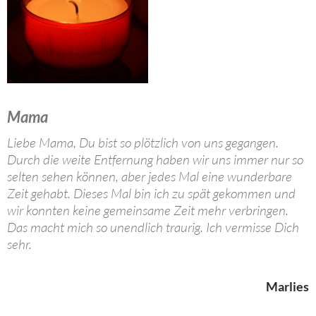
Mama
Liebe Mama, Du bist so plötzlich von uns gegangen.
Durch die weite Entfernung haben wir uns immer nur so
selten sehen können, aber jedes Mal eine wunderbare
Zeit gehabt. Dieses Mal bin ich zu spät gekommen und
wir konnten keine gemeinsame Zeit mehr verbringen.
Das macht mich so unendlich traurig. Ich vermisse Dich
sehr.
Marlies