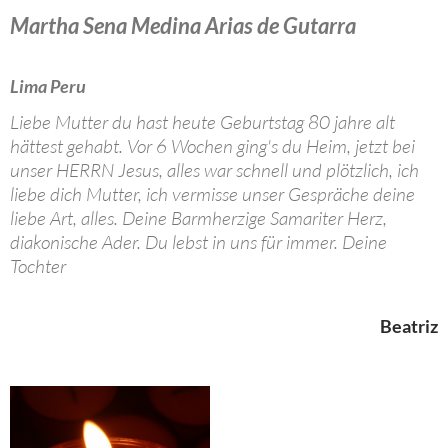
Martha Sena Medina Arias de Gutarra
Lima Peru
Liebe Mutter du hast heute Geburtstag 80 jahre alt
hättest gehabt. Vor 6 Wochen ging's du Heim, jetzt bei
unser HERRN Jesus, alles war schnell und plötzlich, ich
liebe dich Mutter, ich vermisse unser Gespräche deine
liebe Art, alles. Deine Barmherzige Samariter Herz,
diakonische Ader. Du lebst in uns für immer. Deine
Tochter
Beatriz