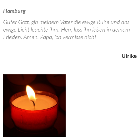
Hamburg
Guter Gott, gib meinem Vater die ewige Ruhe und das
ewige Licht leuchte ihm. Herr, lass ihn leben in deinem
Frieden. Amen. Papa, ich vermisse dich!
Ulrike