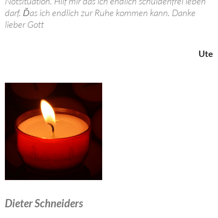
Notsituation. Hilf mir das ich endlich schuldenfrei leben
darf. Ďas ich endlich zur Ruhe kommen kann. Danke
lieber Gott
Ute
Dieter Schneiders