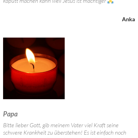
kaputt machen kann weil Jesus ist mächtiger
Anka
Papa
Bitte lieber Gott, gib meinem Vater viel Kraft seine
schwere Krankheit zu überstehen! Es ist einfach noch