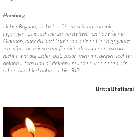
Hamburg
Lieber Bogdan, du bist so überraschend von mir
gegangen. Es ist schwer zu verstehen! Ich habe keinen
Glauben, aber du hast immer an deinen Herrn geglaubt.
Ich wünsche mir so sehr für dich, dass du nun, wo du
nicht mehr auf Erden bist, zusammen mit deiner Tochter,
deinen Eltern und all deinen Freunden, von denen wir
schon Abschied nahmen, bist.RIP
Britta Bhattarai