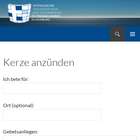
Zum
Inhalt
springen
Suchen
Trauerzentrum St. Thomas Morus
PRIMÄR
MENÜ
Kerze anzünden
Ich bete für:
Ort (optional):
Gebetsanliegen: