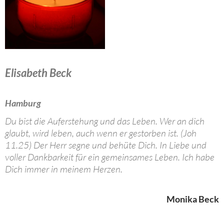
Elisabeth Beck
Hamburg
Du bist die Auferstehung und das Leben. Wer an dich
glaubt, wird leben, auch wenn er gestorben ist. (Joh
11.25) Der Herr segne und behüte Dich. In Liebe und
voller Dankbarkeit für ein gemeinsames Leben. Ich habe
Dich immer in meinem Herzen.
Monika Beck