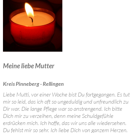
Meine liebe Mutter
Kreis Pinneberg - Rellingen
Liebe Mutti, vor einer Woche bist Du fortgegangen. Es tut
mir so leid, das ich oft so ungeduldig und unfreundlich zu
Dir war. Die lange Pflege war so anstrengend. Ich bitte
Dich mir zu verzeihen, denn meine Schuldgefühle
erdrücken mich. Ich hoffe, das wir uns alle wiedersehen.
Du fehlst mir so sehr. Ich liebe Dich von ganzem Herzen.