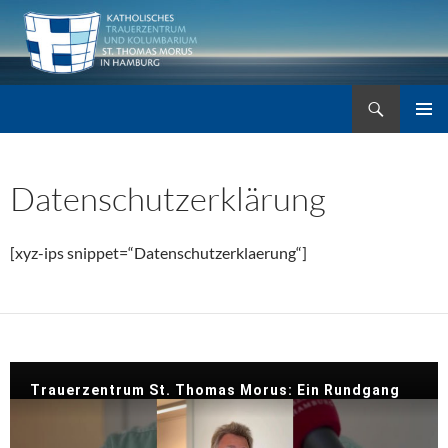
Zum
Inhalt
springen
Suchen
Trauerzentrum St. Thomas Morus
PRIMÄR
MENÜ
Datenschutzerklärung
[xyz-ips snippet=“Datenschutzerklaerung“]